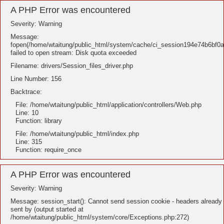
A PHP Error was encountered
Severity: Warning
Message:
fopen(/home/wtaitung/public_html/system/cache/ci_session194e74b6bf
failed to open stream: Disk quota exceeded
Filename: drivers/Session_files_driver.php
Line Number: 156
Backtrace:
File: /home/wtaitung/public_html/application/controllers/Web.php
Line: 10
Function: library
File: /home/wtaitung/public_html/index.php
Line: 315
Function: require_once
A PHP Error was encountered
Severity: Warning
Message: session_start(): Cannot send session cookie - headers already
sent by (output started at
/home/wtaitung/public_html/system/core/Exceptions.php:272)