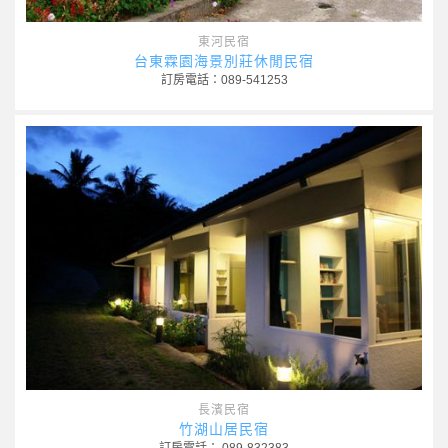
東河民宿
台東霖園海景別莊休閒民宿
訂房電話：089-541253
長濱民宿
竹湖山居民宿