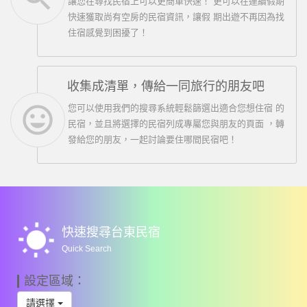
讓您在尋找民宿上可以更簡單快速！ 更可以在連續假期
快速獲取尚有空房的民宿資訊，讓假 期出遊不再因為找
住宿感覺到困擾了！
收集成清單，傳給一同旅行的朋友吧
insert_emoticon
您可以使用我們的搜尋系統輕鬆篩選出適合您想住宿 的
民宿，並且將選擇的民宿列成專屬您與朋友的頁面 ，轉
發給您的朋友，一起討論要住哪間民宿吧！
wb_sunny
快速搜尋台東民宿
Quick Search
設定區域：
請選擇