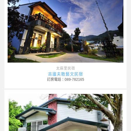
太麻里民宿
吉廬夫敢藝文民宿
訂房電話：089-782165