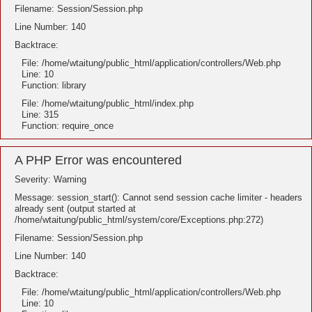
Filename: Session/Session.php
Line Number: 140
Backtrace:
File: /home/wtaitung/public_html/application/controllers/Web.php
Line: 10
Function: library
File: /home/wtaitung/public_html/index.php
Line: 315
Function: require_once
A PHP Error was encountered
Severity: Warning
Message: session_start(): Cannot send session cache limiter - headers
already sent (output started at
/home/wtaitung/public_html/system/core/Exceptions.php:272)
Filename: Session/Session.php
Line Number: 140
Backtrace:
File: /home/wtaitung/public_html/application/controllers/Web.php
Line: 10