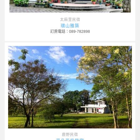
太麻里民宿
環山雅築
訂房電話：089-782898
鹿野民宿