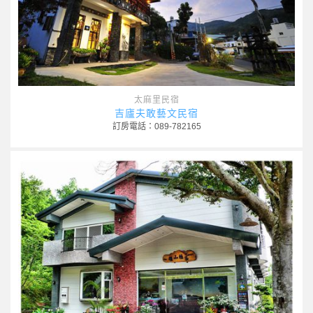
太麻里民宿
吉廬夫敢藝文民宿
訂房電話：089-782165