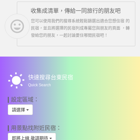
收集成清單，傳給一同旅行的朋友吧
insert_emoticon
您可以使用我們的搜尋系統輕鬆篩選出適合您想住宿 的
民宿，並且將選擇的民宿列成專屬您與朋友的頁面 ，轉
發給您的朋友，一起討論要住哪間民宿吧！
wb_sunny
快速搜尋台東民宿
Quick Search
設定區域：
請選擇
用景點找附近民宿：
即將上線,敬請期待