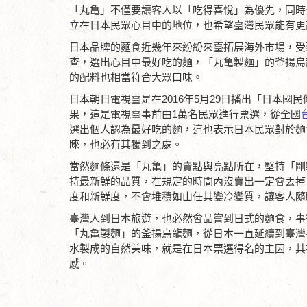
「丸亀」不僅要讓客人以「吃得喜悅」為優先，同時
立在日本民眾心目中的地位，也希望臺灣民眾能有更
日本品牌的麵食近幾年來紛紛來臺拓展海外市場，受
查，選出心目中最好吃的麵，「丸亀製麵」的釜揚烏
的配料也相當符合大眾口味。
日本朝日電視臺是在2016年5月29日播出「日本國民
果，這是電視臺事前由1萬名民眾進行票選，從全國
選出個人認為最好吃的麵，這也表示日本民眾對於麵
睞，也必有其獨到之處。
當然麵條還是「丸亀」的賣點與亮點所在，堅持「剛
持最新鮮的品質，在規定的時間內沒賣出一定會丟掉
度和新鮮度，不會堆積如山任其變冷變質，讓客人隨
臺灣人到日本旅遊，也必然會品嘗到日式的麵食，事
「丸亀製麵」的釜揚烏龍麵，從日本一直延續到臺灣
水製成的自然美味，就是在日本票選得名的主因，其
感。