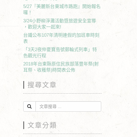
5/27『美麗新台東城市路跑』開始報名
囉！
3/24小野柳淨灘活動暨旅遊安全宣導
，歡迎大家一起來!
台鐵公布107年清明連假的加班車時刻
表
「3天2夜仲夏寶島號郵輪式列車」特
色觀光行程
2018年台東縣原住民族部落豐年祭(射
耳祭、收穫祭)時間表公佈
搜尋文章
文章分類