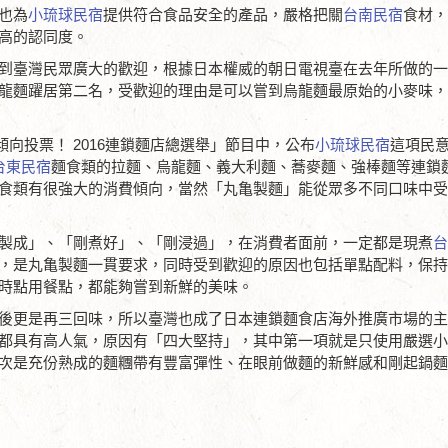
也為
小琉球民宿
提供符合食品安全的產品，嚴格把關
台南民宿
食材
高的認同度。
到臺灣民眾廣大的歡迎，根據日本權威的朝日電視臺在去年所做的
龍麵躍居第二名，受歡迎的理由是可以嘗到烏龍麵最原始的小麥味
傾向投票！ 2016連鎖麵店總選舉」節目中，公布
小琉球民宿
這項民
台東民宿
麵食類的拉麵、烏龍麵、義大利麵、蕎麥麵、強棒麵等連鎖
食類有很強大的消費傾向，當然「丸亀製麵」能從眾多不同口味中
製成」、「剛煮好」、「剛浸過」，在消費者面前，一定都是現煮
，是丸亀製麵一貫要求，同時受到歡迎的原因也包括單點配料，保
時點用餐點，都能夠嘗到新鮮的美味。
後更是再三回味，所以臺灣也成了日本連鎖麵食店海外推廣市場的
都具有高人氣，原因有「四大堅持」，其中第一項就是只使用嚴選
次是充份熟成的麵糰帶有豐富彈性、在眼前做麵的新鮮感和剛起鍋