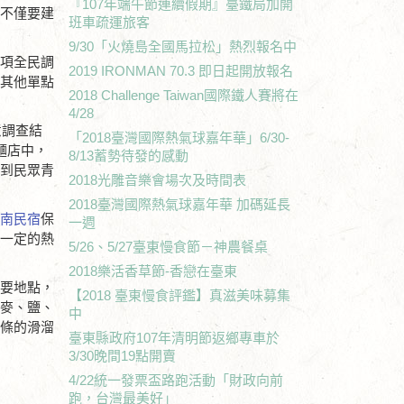
『107年端午節連續假期』臺鐵局加開
，不僅要建
班車疏運旅客
9/30「火燒島全國馬拉松」熱烈報名中
一項全民調
2019 IRONMAN 70.3 即日起開放報名
，其他單點
2018 Challenge Taiwan國際鐵人賽將在
4/28
意調查結
「2018臺灣國際熱氣球嘉年華」6/30-
麵店中，
8/13蓄勢待發的感動
受到民眾青
2018光雕音樂會場次及時間表
2018臺灣國際熱氣球嘉年華 加碼延長
台南民宿
保
一週
持一定的熱
5/26、5/27臺東慢食節－神農餐桌
2018樂活香草節-香戀在臺東
主要地點，
【2018 臺東慢食評鑑】真滋美味募集
小麥、鹽、
中
麵條的滑溜
臺東縣政府107年清明節返鄉專車於
3/30晚間19點開賣
4/22統一發票盃路跑活動「財政向前
跑，台灣最美好」