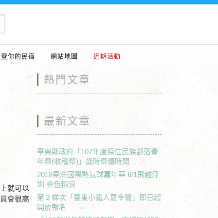
刊登你的民宿
網站地圖
近期活動
熱門文章
最新文章
臺東縣政府「107年度原住民族部落豐
年祭(收穫祭)」歲時祭儀時間
2018臺灣國際熱氣球嘉年華 6/1飛越浮
圳 金色稻浪
生上就可以
第２梯次「臺東小鐵人夏令營」即日起
務員會很高
開放報名