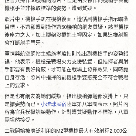
性官兵操作50機槍的照片，但是由於操作的機槍手與副
機槍手並非採取標準的姿勢，遭到質疑。
照片中，機槍手趴在機槍後面，遵循副機槍手指示瞄準
目標。不過卻遭到操作過50機槍的網友質疑，該型機槍
後座力之大，加上腳架沒插進土裡固定，如果這樣射擊
會打斷射手門牙。
軍情與航空網站主編施孝瑋指則指出副機槍手的姿勢錯
誤。他表示，機槍是戰場火力支援裝置，但指揮者與射
手都要有良好掩蔽，才可能在戰場上發揮效果，同時讓
自身存活，照片中指揮的副機槍手姿態完全不符合戰場
上的要求。
但是也有網友為她們緩頰，指出機槍彈鏈都沒掛上，只
是擺姿勢而已。
小琉球民宿
陸軍第八軍團表示，照片內
容為官兵模擬訓練動作，針對遭質疑動作不標準，八軍
團坦然接受。
二戰開始被廣泛利用的M2型機槍最大有效射程2,000公