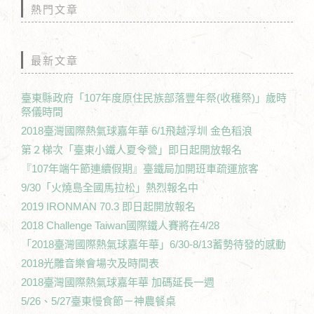
熱門文章
最新文章
臺東縣政府「107年度原住民族部落豐年祭(收穫祭)」歲時
祭儀時間
2018臺灣國際熱氣球嘉年華 6/1飛越浮圳 金色稻浪
第２梯次「臺東小鐵人夏令營」即日起開放報名
『107年端午節連續假期』臺鐵局加開班車疏運旅客
9/30「火燒島全國馬拉松」熱烈報名中
2019 IRONMAN 70.3 即日起開放報名
2018 Challenge Taiwan國際鐵人賽將在4/28
「2018臺灣國際熱氣球嘉年華」6/30-8/13蓄勢待發的感動
2018光雕音樂會場次及時間表
2018臺灣國際熱氣球嘉年華 加碼延長一週
5/26、5/27臺東慢食節－神農餐桌