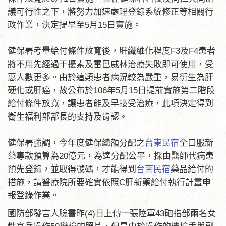
議可行性之下，將努力加速處理登錄系統修正等相關行
政作業，決定提早至5月15日實施。
健保署考量給付條件放寬後，肝纖維化程度F3及F4患者
將不用先經過干擾素及雷巴威林治療失敗即可使用，受
惠人數更多。由於這類患者病況較為嚴重，易衍生為肝
硬化或肝癌，故公布於106年5月15日提前實施第二階段
給付條件放寬，讓患者能及早接受治療，此項決定得到
衛生福利部部長的支持及肯認。
健保署強調，今年度健保總額分配之
台東民宿
全口服新
藥專款預算為20億元，為達分配公平，採由醫師代病患
預先登錄，並取得號碼，才能得到
台南民宿
藥品給付的
措施，請醫療院所要確實依照C肝新藥給付執行計畫申
報登錄作業。
國防部發言人臉書昨(4)日上傳一張陸軍43砲指部兩名女