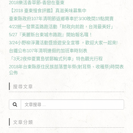
2018樂活香草節-香戀在臺東
【2018 臺東慢食評鑑】真滋美味募集中
臺東縣政府107年清明節返鄉專車於3/30晚間19點開賣
4/22統一發票盃路跑活動「財政向前跑，台灣最美好」
5/27『美麗新台東城市路跑』開始報名囉！
3/24小野柳淨灘活動暨旅遊安全宣導 ，歡迎大家一起來!
台鐵公布107年清明連假的加班車時刻表
「3天2夜仲夏寶島號郵輪式列車」特色觀光行程
2018年台東縣原住民族部落豐年祭(射耳祭、收穫祭)時間表
公佈
搜尋文章
文章分類