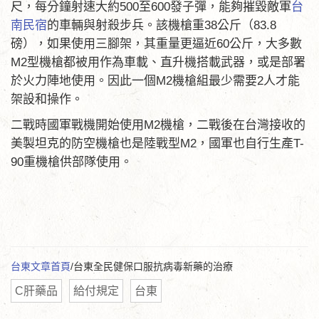
尺，每分鐘射速大約500至600發子彈，能夠摧毀敵軍
台
南民宿
的車輛與射殺步兵。該機槍重38公斤（83.8
磅），如果使用三腳架，其重量更逼近60公斤，大多數
M2型機槍都被用作為車載、直升機搭載武器，或是部署
於火力陣地使用。因此一個M2機槍組最少需要2人才能
架設和操作。
二戰時國軍戰機開始使用M2機槍，二戰後在台灣接收的
美製坦克的防空機槍也是陸戰型M2，國軍也自行生產T-
90重機槍供部隊使用。
台東文章首頁
/台東全民健保口服抗病毒新藥的治療
C肝藥品
給付規定
台東