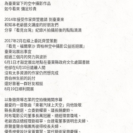
為臺東留下的空中攝影作品
如今看來 彌足珍貴
2014年接受作家齊萱邀請 到臺東來
和知本老爺藝文講座的好朋友們
分享『看見台灣』紀錄片拍攝前後的點點滴滴
2017年2月在線上委託齊萱策劃
『看見‧福爾摩沙 齊柏林空中攝影公益巡迴展』
臺東站展出事宜
經過三個月的努力與波折
6月1日才敲定展出地點在臺東縣政府文化處圖書館
他卻在6月10日遠離人間
沒有太多資源的作家仍然想完成
齊伯林生前的託付
還好靠著一群好友相挺
8月19日順利開展
以象徵齊導志業的空拍機揭開序幕
最愛的一首歌曲「乘著汽球上天空」向他致敬
縣長黃健庭、立委劉櫂豪、議長饒慶鈴、
阿布電影公司董事長萬冠麗、總經理曾瓊瑤、
老爺酒店總經理劉祖寧、台達電董事張明忠夫婦、
原聲童聲合唱團馬彼得校長夫婦、
優秀視覺設計家黃寶琴、當代藝術家周慶輝、