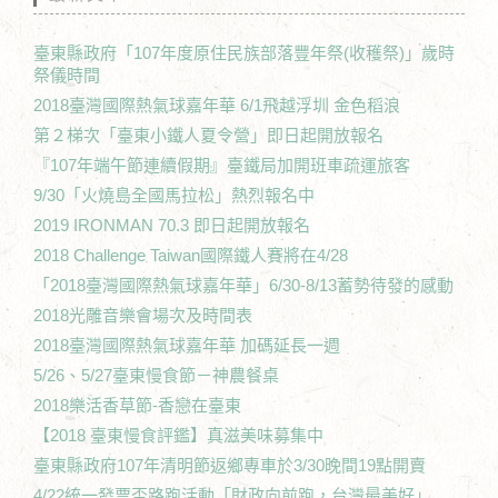
臺東縣政府「107年度原住民族部落豐年祭(收穫祭)」歲時
祭儀時間
2018臺灣國際熱氣球嘉年華 6/1飛越浮圳 金色稻浪
第２梯次「臺東小鐵人夏令營」即日起開放報名
『107年端午節連續假期』臺鐵局加開班車疏運旅客
9/30「火燒島全國馬拉松」熱烈報名中
2019 IRONMAN 70.3 即日起開放報名
2018 Challenge Taiwan國際鐵人賽將在4/28
「2018臺灣國際熱氣球嘉年華」6/30-8/13蓄勢待發的感動
2018光雕音樂會場次及時間表
2018臺灣國際熱氣球嘉年華 加碼延長一週
5/26、5/27臺東慢食節－神農餐桌
2018樂活香草節-香戀在臺東
【2018 臺東慢食評鑑】真滋美味募集中
臺東縣政府107年清明節返鄉專車於3/30晚間19點開賣
4/22統一發票盃路跑活動「財政向前跑，台灣最美好」