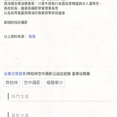
資深廣告導演陳惠君、川普牛排執行長暨吳景槐議員夫人潘育芬、
各校校長、臺東各攝影學會理事長等
以及各界喜愛齊導演的貴賓齊聚參與盛會
劉瑞紋採訪攝影
以上資料來源：
點我
台東文章首頁
/齊柏林空中攝影公益巡迴展 臺東站開幕
齊柏林
空中攝影
福爾摩沙
熱門文章
最新文章