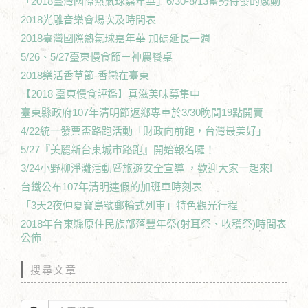
「2018臺灣國際熱氣球嘉年華」6/30-8/13蓄勢待發的感動
2018光雕音樂會場次及時間表
2018臺灣國際熱氣球嘉年華 加碼延長一週
5/26、5/27臺東慢食節－神農餐桌
2018樂活香草節-香戀在臺東
【2018 臺東慢食評鑑】真滋美味募集中
臺東縣政府107年清明節返鄉專車於3/30晚間19點開賣
4/22統一發票盃路跑活動「財政向前跑，台灣最美好」
5/27『美麗新台東城市路跑』開始報名囉！
3/24小野柳淨灘活動暨旅遊安全宣導 ，歡迎大家一起來!
台鐵公布107年清明連假的加班車時刻表
「3天2夜仲夏寶島號郵輪式列車」特色觀光行程
2018年台東縣原住民族部落豐年祭(射耳祭、收穫祭)時間表
公佈
搜尋文章