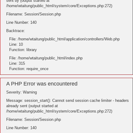
sent by (output started at
/home/wtaitung/public_html/system/core/Exceptions.php:272)
Filename: Session/Session.php
Line Number: 140
Backtrace:
File: /home/wtaitung/public_html/application/controllers/Web.php
Line: 10
Function: library
File: /home/wtaitung/public_html/index.php
Line: 315
Function: require_once
A PHP Error was encountered
Severity: Warning
Message: session_start(): Cannot send session cache limiter - headers
already sent (output started at
/home/wtaitung/public_html/system/core/Exceptions.php:272)
Filename: Session/Session.php
Line Number: 140