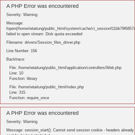
A PHP Error was encountered
Severity: Warning
Message:
fopen(/home/wtaitung/public_html/system/cache/ci_sessionf11bb79f685
failed to open stream: Disk quota exceeded
Filename: drivers/Session_files_driver.php
Line Number: 156
Backtrace:
File: /home/wtaitung/public_html/application/controllers/Web.php
Line: 10
Function: library
File: /home/wtaitung/public_html/index.php
Line: 315
Function: require_once
A PHP Error was encountered
Severity: Warning
Message: session_start(): Cannot send session cookie - headers already