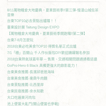
8/11萬物糧倉大地慶典，夏果藝術季!!第三彈-慢漫山城佐茶
音樂
台東TOP10必去景點出爐囉！！
臺東設計展 Taitung Design EXPO
【萬物糧倉大地慶典，夏果藝術季開跑囉!!第二彈】
台東7-8月怎麼玩
2018台東必吃美食TOP10 得獎名單正式出爐
7/1「穗」百關山 千人作伙飯包DIY歡迎踴躍報名參加
2018台東熱氣球嘉年華 ─ 售票、交通相關問題通通看這邊
GoPro Hero 6 Black 具備更強大的錄影能力！
台東美食推薦-長濱邱爸爸海味
台東美食推薦-東鼎牛肉麵
台東景點推薦-比西里岸
台東民宿推薦-余水知歡
大口吃遍東河肉包
池上便當大亂鬥(關山便當也參戰)