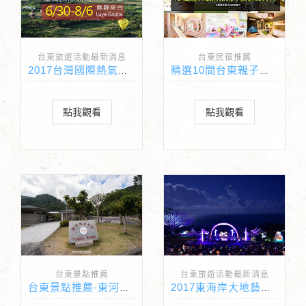
台東旅遊活動最新消息
台東民宿推薦
2017台灣國際熱氣球嘉年華 光雕場次公布
精選10間台東親子民宿懶人包
點我觀看
點我觀看
台東景點推薦
台東旅遊活動最新消息
台東景點推薦-東河橋遊憩區
2017東海岸大地藝術節月光・海音樂會