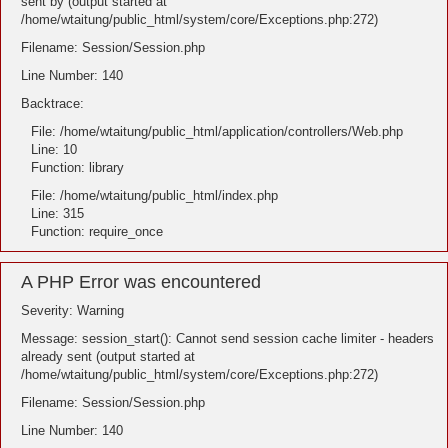
sent by (output started at
/home/wtaitung/public_html/system/core/Exceptions.php:272)
Filename: Session/Session.php
Line Number: 140
Backtrace:
File: /home/wtaitung/public_html/application/controllers/Web.php
Line: 10
Function: library
File: /home/wtaitung/public_html/index.php
Line: 315
Function: require_once
A PHP Error was encountered
Severity: Warning
Message: session_start(): Cannot send session cache limiter - headers
already sent (output started at
/home/wtaitung/public_html/system/core/Exceptions.php:272)
Filename: Session/Session.php
Line Number: 140