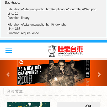
Backtrace:
File: /home/wtaitung/public_html/application/controllers/Web.php
Line: 10
Function: library
File: /home/wtaitung/public_html/index.php
Line: 315
Function: require_once
Previous
Nex
台東文章