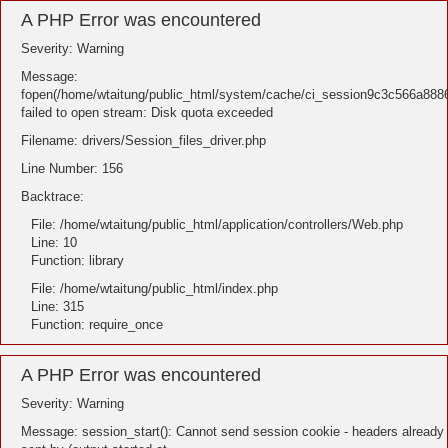
A PHP Error was encountered
Severity: Warning
Message:
fopen(/home/wtaitung/public_html/system/cache/ci_session9c3c566a88
failed to open stream: Disk quota exceeded
Filename: drivers/Session_files_driver.php
Line Number: 156
Backtrace:
File: /home/wtaitung/public_html/application/controllers/Web.php
Line: 10
Function: library
File: /home/wtaitung/public_html/index.php
Line: 315
Function: require_once
A PHP Error was encountered
Severity: Warning
Message: session_start(): Cannot send session cookie - headers already