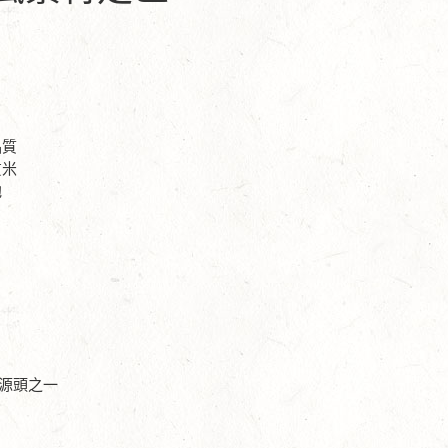
品質
貢米
池
源頭之一