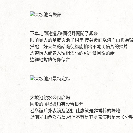
下車走到池邊,整個視野開闊了起來
眼前寬大的草皮與池子相連,接著後面以海岸山脈為
搭配上好天氣的話隨便都能拍出不輸明信片的照片
想帶情人或家人留個漂亮的照片做回憶的話
這裡絕對值得你停留
大坡池親水公園廣場
圓形的廣場邊原有設置板凳
若舉辦戶外表演及活動,此處就是非常棒的場地
以湖光山色為布幕,相信不管是甚麼表演都是大加分吧