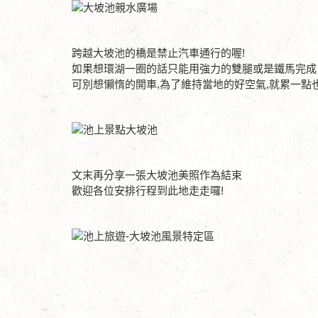
跨越大坡池的橋是禁止汽車通行的喔!
如果想環湖一圈的話只能用強力的雙腿或是鐵馬完成
可別想懶惰的開車,為了維持當地的好空氣,就累一點
文末再分享一張大坡池美照作為結束
歡迎各位安排行程到此地走走囉!