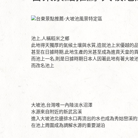
池上,人稱稻米之鄉
此地得天獨厚的氣候土壤與水質,造就池上米優越的
甚至在日據時期,此地生產的米甚至成為進貢天皇的
而池上一名,則是日據時期日本人因著此地有著大坡
而改名池上
大坡池,台灣唯一內陸淡水沼澤
水源來自附近的新武呂溪
進入大坡池北邊排水口再流出的水也成為秀姑巒溪的
在池上周圍成為調解水源的重要湖泊