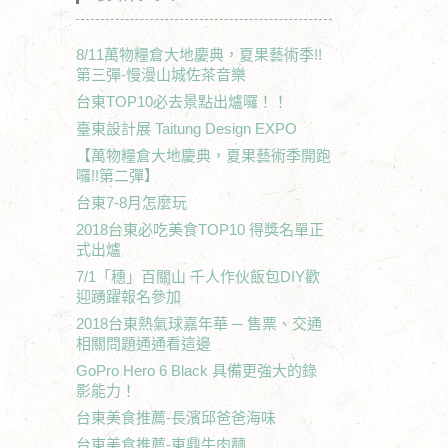
8/11萬物糧倉大地慶典，夏果藝術季!!
第三彈-慢漫山城佐茶音樂
台東TOP10必去景點出爐囉！！
臺東設計展 Taitung Design EXPO
【萬物糧倉大地慶典，夏果藝術季開跑
囉!!第二彈】
台東7-8月怎麼玩
2018台東必吃美食TOP10 得獎名單正
式出爐
7/1「穗」百關山 千人作伙飯包DIY歡
迎踴躍報名參加
2018台東熱氣球嘉年華 ─ 售票、交通
相關問題通通看這邊
GoPro Hero 6 Black 具備更強大的錄
影能力！
台東美食推薦-長濱邱爸爸海味
台東美食推薦-東鼎牛肉麵