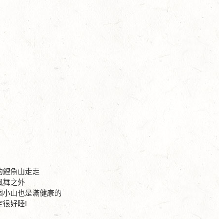
的鯉魚山走走
風舞之外
個小山也是滿健康的
很好睡!