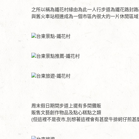
之所以稱為鐵花村緣由為此一人行步道為鐵花路封路
與舊火車站相連成為一個市區內很大的一片休閒區域
周末假日期間步道上擺有多間攤販
販售文藝創作物品及點心糕點之類
(但這裡不是夜市,別想著這裡會有甚麼牛排蚵仔煎甚麼