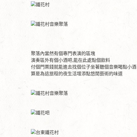
聚落內當然有個專門表演的區塊
演奏區外有個小酒吧,能在此處點個飲料
付個門票錢就能進去找個位子坐著聽個音樂喝點小酒
算是為這旅程的夜生活增添點悠閒藝術的味道