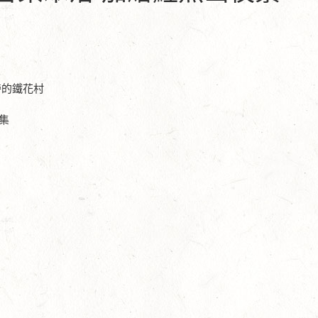
旁的鐵花村
集