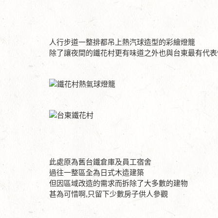
人行步道一整排都吊上熱汽球造型的彩繪燈籠
除了讓夜間的鐵花村更有味道之外也與台東最有代表
此處原為舊台鐵倉庫及員工宿舍
過往一整區全為日式木造建築
但因區域改造的需求而拆除了大多數的建物
甚為可惜啊,只留下少數房子供人參觀