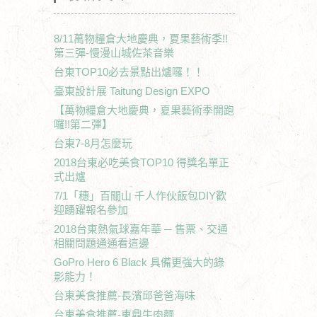
8/11萬物糧倉大地慶典，夏果藝術季!!
第三彈-慢漫山城佐茶音樂
台東TOP10必去景點出爐囉！！
臺東設計展 Taitung Design EXPO
【萬物糧倉大地慶典，夏果藝術季開跑
囉!!第二彈】
台東7-8月怎麼玩
2018台東必吃美食TOP10 得獎名單正
式出爐
7/1「穗」百關山 千人作伙飯包DIY歡
迎踴躍報名參加
2018台東熱氣球嘉年華 ─ 售票、交通
相關問題通通看這邊
GoPro Hero 6 Black 具備更強大的錄
影能力！
台東美食推薦-長濱邱爸爸海味
台東美食推薦-東鼎牛肉麵