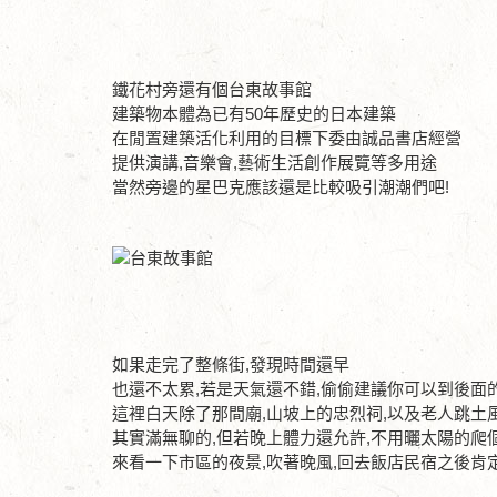
鐵花村旁還有個台東故事館
建築物本體為已有50年歷史的日本建築
在閒置建築活化利用的目標下委由誠品書店經營
提供演講,音樂會,藝術生活創作展覽等多用途
當然旁邊的星巴克應該還是比較吸引潮潮們吧!
如果走完了整條街,發現時間還早
也還不太累,若是天氣還不錯,偷偷建議你可以到後面
這裡白天除了那間廟,山坡上的忠烈祠,以及老人跳土
其實滿無聊的,但若晚上體力還允許,不用曬太陽的爬
來看一下市區的夜景,吹著晚風,回去飯店民宿之後肯定