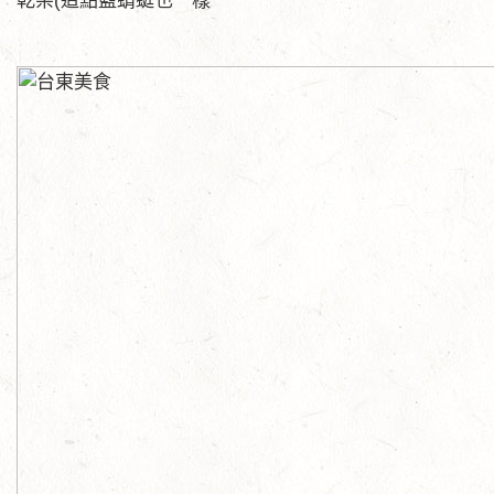
乾柴(這點藍蜻蜓也一樣