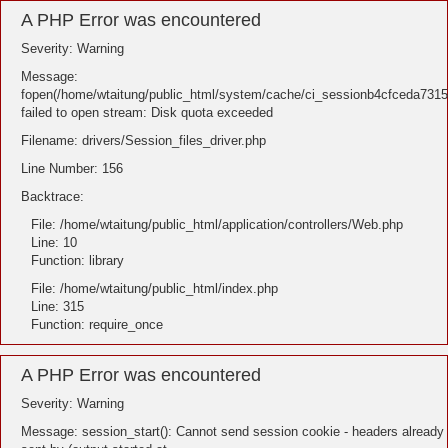
A PHP Error was encountered
Severity: Warning
Message:
fopen(/home/wtaitung/public_html/system/cache/ci_sessionb4cfceda731
failed to open stream: Disk quota exceeded
Filename: drivers/Session_files_driver.php
Line Number: 156
Backtrace:
File: /home/wtaitung/public_html/application/controllers/Web.php
Line: 10
Function: library
File: /home/wtaitung/public_html/index.php
Line: 315
Function: require_once
A PHP Error was encountered
Severity: Warning
Message: session_start(): Cannot send session cookie - headers already