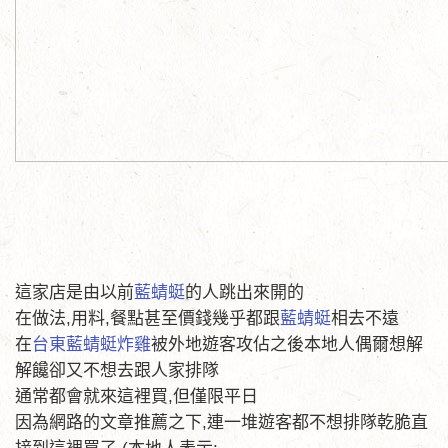
這家店是由以前
藍蜻蜓
的人跳出來開的
在做法,用料,餐點甚至價錢幾乎都跟
藍蜻蜓
相去不遠
在
台東藍蜻蜓炸雞
被外地遊客攻佔之後本地人偶爾想解
解饞卻又不想去跟人家排隊
通常都會就來這裡買,但僅限平日
因為網路的文章推薦之下,連一堆遊客都不想排隊乾脆直