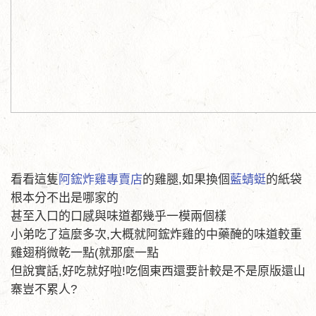
看看這隻
阿鋐炸雞專賣店
的雞腿,如果換個
藍蜻蜓
的紙袋
根本分不出是哪家的
甚至入口的口感與味道都幾乎一模兩個樣
小弟吃了這麼多次,大概就阿鋐炸雞的中藥醃的味道較重
雞翅稍微乾一點(就那麼一點
但說實話,好吃就好啦!吃個東西還要計較是不是原版還山
寨豈不累人?