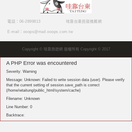
電話：06-2899813
哇靠台東民宿推薦網
E-mail：ooops@mail.ooops.com.tw
Copyright © 哇靠旅遊網 版權所有 Copyright © 2017
A PHP Error was encountered
Severity: Warning
Message: Unknown: Failed to write session data (user). Please verify
that the current setting of session.save_path is correct
(/home/wtaitung/public_html/system/cache)
Filename: Unknown
Line Number: 0
Backtrace: