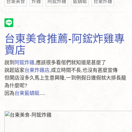
台東美食
炸雞
阿鋐炸雞
藍蜻蜓
台東炸雞
台東美食推薦
-
阿鋐炸雞專
賣店
說到
阿鋐炸雞
,應該很多看倌們就知道是甚麼了
說起這家
台東炸雞店
,成立時間不長,也沒有甚麼宣傳
但開店沒多久馬上生意興隆,一到例假日連假就大排長龍
為什麼呢?
因為
台東藍蜻蜓
....