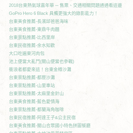
2018台東熱氣球嘉年華 ─ 售票、交通相關問題通通看這邊
GoPro Hero 6 Black 具備更強大的錄影能力！
台東美食推薦-長濱邱爸爸海味
台東美食推薦-東鼎牛肉麵
台東景點推薦-比西里岸
台東民宿推薦-余水知歡
大口吃遍東河肉包
池上便當大亂鬥(關山便當也參戰)
衝浪者都愛來這！台東金樽沙灘
台東景點推薦-都歷沙灘
台東景點推薦-山里車站
台東景點推薦-太麻里金針山
台東美食推薦-藍色愛情海
台東景點推薦-都蘭海角咖啡
台東民宿推薦-阿達王子&公主民宿
台東美食推薦-關山合眾國小特色拼圖餐廳