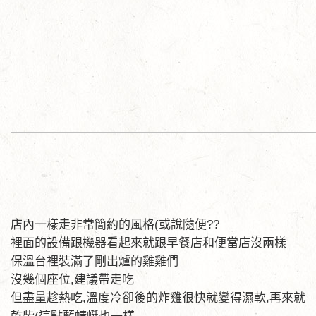
店內一樣走非常簡約的風格(或說隨便??
裡面的設備跟機器看起來就跟早餐店和便當店沒兩樣
保溫台裡裝滿了剛出爐的雞雞們
沒幾個座位,建議帶走吃
但盡量趁熱吃,溫度冷卻後的炸雞很快就變得濕軟,再來就