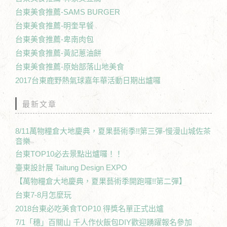
台東美食推薦-SAMS BURGER
台東美食推薦-明奎早餐
台東美食推薦-卑南肉包
台東美食推薦-黃記蔥油餅
台東美食推薦-原始部落山地美食
2017台東鹿野熱氣球嘉年華活動日期出爐囉
最新文章
8/11萬物糧倉大地慶典，夏果藝術季!!第三彈-慢漫山城佐茶
音樂
台東TOP10必去景點出爐囉！！
臺東設計展 Taitung Design EXPO
【萬物糧倉大地慶典，夏果藝術季開跑囉!!第二彈】
台東7-8月怎麼玩
2018台東必吃美食TOP10 得獎名單正式出爐
7/1「穗」百關山 千人作伙飯包DIY歡迎踴躍報名參加