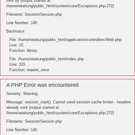
sent by (output started at
/home/wtaitung/public_html/system/core/Exceptions.php:272)
Filename: Session/Session.php
Line Number: 140
Backtrace:
File: /home/wtaitung/public_html/application/controllers/Web.php
Line: 10
Function: library
File: /home/wtaitung/public_html/index.php
Line: 315
Function: require_once
A PHP Error was encountered
Severity: Warning
Message: session_start(): Cannot send session cache limiter - headers
already sent (output started at
/home/wtaitung/public_html/system/core/Exceptions.php:272)
Filename: Session/Session.php
Line Number: 140