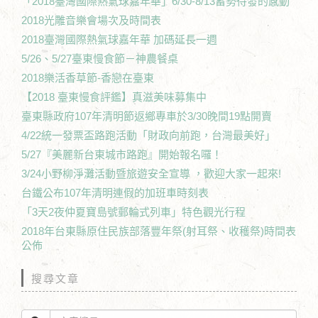
「2018臺灣國際熱氣球嘉年華」6/30-8/13蓄勢待發的感動
2018光雕音樂會場次及時間表
2018臺灣國際熱氣球嘉年華 加碼延長一週
5/26、5/27臺東慢食節－神農餐桌
2018樂活香草節-香戀在臺東
【2018 臺東慢食評鑑】真滋美味募集中
臺東縣政府107年清明節返鄉專車於3/30晚間19點開賣
4/22統一發票盃路跑活動「財政向前跑，台灣最美好」
5/27『美麗新台東城市路跑』開始報名囉！
3/24小野柳淨灘活動暨旅遊安全宣導 ，歡迎大家一起來!
台鐵公布107年清明連假的加班車時刻表
「3天2夜仲夏寶島號郵輪式列車」特色觀光行程
2018年台東縣原住民族部落豐年祭(射耳祭、收穫祭)時間表
公佈
搜尋文章