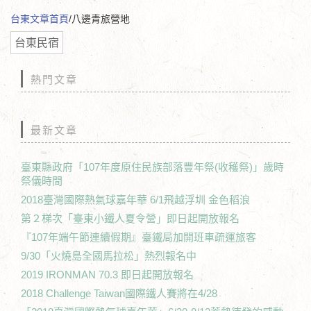
台東文章首頁
/八邊青旅營地
台東民宿
熱門文章
最新文章
臺東縣政府「107年度原住民族部落豐年祭(收穫祭)」歲時
祭儀時間
2018臺灣國際熱氣球嘉年華 6/1飛越浮圳 金色稻浪
第２梯次「臺東小鐵人夏令營」即日起開放報名
『107年端午節連續假期』臺鐵局加開班車疏運旅客
9/30「火燒島全國馬拉松」熱烈報名中
2019 IRONMAN 70.3 即日起開放報名
2018 Challenge Taiwan國際鐵人賽將在4/28