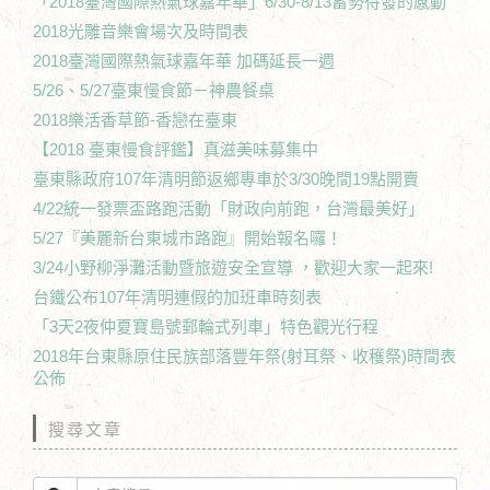
「2018臺灣國際熱氣球嘉年華」6/30-8/13蓄勢待發的感動
2018光雕音樂會場次及時間表
2018臺灣國際熱氣球嘉年華 加碼延長一週
5/26、5/27臺東慢食節－神農餐桌
2018樂活香草節-香戀在臺東
【2018 臺東慢食評鑑】真滋美味募集中
臺東縣政府107年清明節返鄉專車於3/30晚間19點開賣
4/22統一發票盃路跑活動「財政向前跑，台灣最美好」
5/27『美麗新台東城市路跑』開始報名囉！
3/24小野柳淨灘活動暨旅遊安全宣導 ，歡迎大家一起來!
台鐵公布107年清明連假的加班車時刻表
「3天2夜仲夏寶島號郵輪式列車」特色觀光行程
2018年台東縣原住民族部落豐年祭(射耳祭、收穫祭)時間表
公佈
搜尋文章