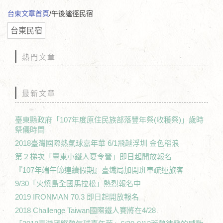
台東文章首頁
/午後謐徑民宿
台東民宿
熱門文章
最新文章
臺東縣政府「107年度原住民族部落豐年祭(收穫祭)」歲時
祭儀時間
2018臺灣國際熱氣球嘉年華 6/1飛越浮圳 金色稻浪
第２梯次「臺東小鐵人夏令營」即日起開放報名
『107年端午節連續假期』臺鐵局加開班車疏運旅客
9/30「火燒島全國馬拉松」熱烈報名中
2019 IRONMAN 70.3 即日起開放報名
2018 Challenge Taiwan國際鐵人賽將在4/28