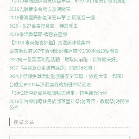
「2018臺灣國際熱氣球嘉年華」6/30-8/13蓄勢待發的感動
2018光雕音樂會場次及時間表
2018臺灣國際熱氣球嘉年華 加碼延長一週
5/26、5/27臺東慢食節－神農餐桌
2018樂活香草節-香戀在臺東
【2018 臺東慢食評鑑】真滋美味募集中
臺東縣政府107年清明節返鄉專車於3/30晚間19點開賣
4/22統一發票盃路跑活動「財政向前跑，台灣最美好」
5/27『美麗新台東城市路跑』開始報名囉！
3/24小野柳淨灘活動暨旅遊安全宣導 ，歡迎大家一起來!
台鐵公布107年清明連假的加班車時刻表
「3天2夜仲夏寶島號郵輪式列車」特色觀光行程
2018年台東縣原住民族部落豐年祭(射耳祭、收穫祭)時間表
公佈
搜尋文章