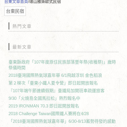
台東文章首頁
/環山雅築歐式民宿
台東民宿
熱門文章
最新文章
臺東縣政府「107年度原住民族部落豐年祭(收穫祭)」歲時
祭儀時間
2018臺灣國際熱氣球嘉年華 6/1飛越浮圳 金色稻浪
第２梯次「臺東小鐵人夏令營」即日起開放報名
『107年端午節連續假期』臺鐵局加開班車疏運旅客
9/30「火燒島全國馬拉松」熱烈報名中
2019 IRONMAN 70.3 即日起開放報名
2018 Challenge Taiwan國際鐵人賽將在4/28
「2018臺灣國際熱氣球嘉年華」6/30-8/13蓄勢待發的感動