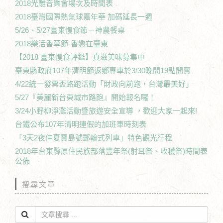
2018光雕音樂會場次及時間表
2018臺灣國際熱氣球嘉年華 加碼延長一週
5/26、5/27臺東慢食節－神農餐桌
2018樂活香草節-香戀在臺東
【2018 臺東慢食評鑑】真滋美味募集中
臺東縣政府107年清明節返鄉專車於3/30晚間19點開賣
4/22統一發票盃路跑活動「財政向前跑，台灣最美好」
5/27『美麗新台東城市路跑』開始報名囉！
3/24小野柳淨灘活動暨旅遊安全宣導 ，歡迎大家一起來!
台鐵公布107年清明連假的加班車時刻表
「3天2夜仲夏寶島號郵輪式列車」特色觀光行程
2018年台東縣原住民族部落豐年祭(射耳祭、收穫祭)時間表
公佈
搜尋文章