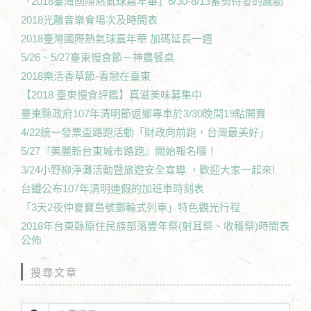
「2018臺灣國際熱氣球嘉年華」6/30-8/13蓄勢待發的感動
2018光雕音樂會場次及時間表
2018臺灣國際熱氣球嘉年華 加碼延長一週
5/26、5/27臺東慢食節－神農餐桌
2018樂活香草節-香戀在臺東
【2018 臺東慢食評鑑】真滋美味募集中
臺東縣政府107年清明節返鄉專車於3/30晚間19點開賣
4/22統一發票盃路跑活動「財政向前跑，台灣最美好」
5/27『美麗新台東城市路跑』開始報名囉！
3/24小野柳淨灘活動暨旅遊安全宣導 ，歡迎大家一起來!
台鐵公布107年清明連假的加班車時刻表
「3天2夜仲夏寶島號郵輪式列車」特色觀光行程
2018年台東縣原住民族部落豐年祭(射耳祭、收穫祭)時間表
公佈
搜尋文章