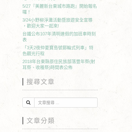
5/27『美麗新台東城市路跑』開始報名
囉！
3/24小野柳淨灘活動暨旅遊安全宣導
，歡迎大家一起來!
台鐵公布107年清明連假的加班車時刻
表
「3天2夜仲夏寶島號郵輪式列車」特
色觀光行程
2018年台東縣原住民族部落豐年祭(射
耳祭、收穫祭)時間表公佈
搜尋文章
文章分類