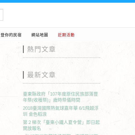
刊登你的民宿
網站地圖
近期活動
熱門文章
最新文章
臺東縣政府「107年度原住民族部落豐
年祭(收穫祭)」歲時祭儀時間
2018臺灣國際熱氣球嘉年華 6/1飛越浮
圳 金色稻浪
第２梯次「臺東小鐵人夏令營」即日起
開放報名