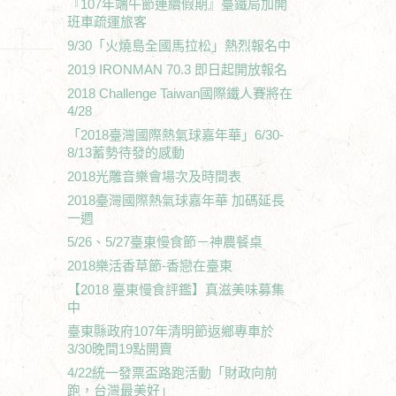
『107年端午節連續假期』臺鐵局加開
班車疏運旅客
9/30「火燒島全國馬拉松」熱烈報名中
2019 IRONMAN 70.3 即日起開放報名
2018 Challenge Taiwan國際鐵人賽將在
4/28
「2018臺灣國際熱氣球嘉年華」6/30-
8/13蓄勢待發的感動
2018光雕音樂會場次及時間表
2018臺灣國際熱氣球嘉年華 加碼延長
一週
5/26、5/27臺東慢食節－神農餐桌
2018樂活香草節-香戀在臺東
【2018 臺東慢食評鑑】真滋美味募集
中
臺東縣政府107年清明節返鄉專車於
3/30晚間19點開賣
4/22統一發票盃路跑活動「財政向前
跑，台灣最美好」