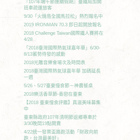
『107年端午節連續假期』臺鐵局加開
班車疏運旅客
9/30「火燒島全國馬拉松」熱烈報名中
2019 IRONMAN 70.3 即日起開放報名
2018 Challenge Taiwan國際鐵人賽將在
4/28
「2018臺灣國際熱氣球嘉年華」6/30-
8/13蓄勢待發的感動
2018光雕音樂會場次及時間表
2018臺灣國際熱氣球嘉年華 加碼延長
一週
5/26、5/27臺東慢食節－神農餐桌
2018樂活香草節-香戀在臺東
【2018 臺東慢食評鑑】真滋美味募集
中
臺東縣政府107年清明節返鄉專車於
3/30晚間19點開賣
4/22統一發票盃路跑活動「財政向前
跑，台灣最美好」