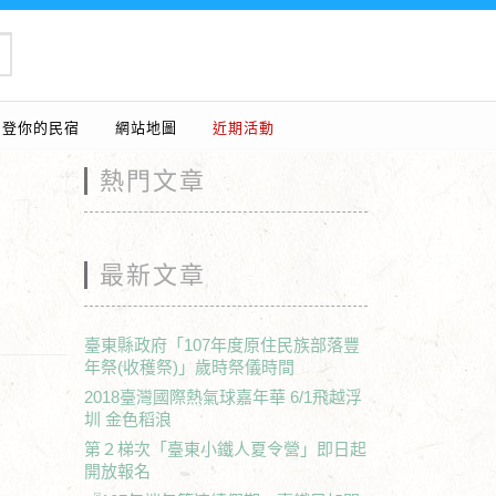
刊登你的民宿
網站地圖
近期活動
熱門文章
最新文章
臺東縣政府「107年度原住民族部落豐
年祭(收穫祭)」歲時祭儀時間
2018臺灣國際熱氣球嘉年華 6/1飛越浮
圳 金色稻浪
第２梯次「臺東小鐵人夏令營」即日起
開放報名