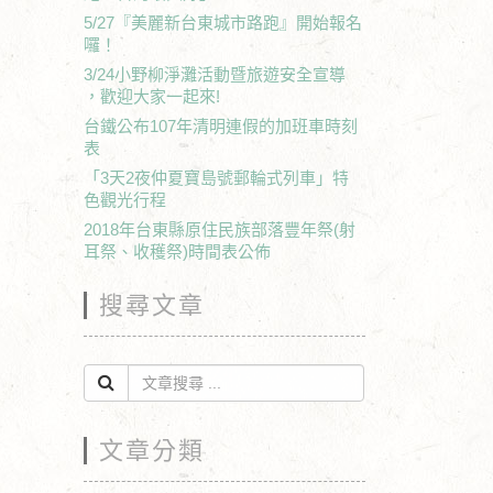
5/27『美麗新台東城市路跑』開始報名
囉！
3/24小野柳淨灘活動暨旅遊安全宣導
，歡迎大家一起來!
台鐵公布107年清明連假的加班車時刻
表
「3天2夜仲夏寶島號郵輪式列車」特
色觀光行程
2018年台東縣原住民族部落豐年祭(射
耳祭、收穫祭)時間表公佈
搜尋文章
文章分類