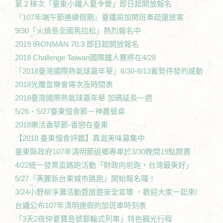
第２梯次「臺東小鐵人夏令營」即日起開放報名
『107年端午節連續假期』臺鐵局加開班車疏運旅客
9/30「火燒島全國馬拉松」熱烈報名中
2019 IRONMAN 70.3 即日起開放報名
2018 Challenge Taiwan國際鐵人賽將在4/28
「2018臺灣國際熱氣球嘉年華」6/30-8/13蓄勢待發的感動
2018光雕音樂會場次及時間表
2018臺灣國際熱氣球嘉年華 加碼延長一週
5/26、5/27臺東慢食節－神農餐桌
2018樂活香草節-香戀在臺東
【2018 臺東慢食評鑑】真滋美味募集中
臺東縣政府107年清明節返鄉專車於3/30晚間19點開賣
4/22統一發票盃路跑活動「財政向前跑，台灣最美好」
5/27『美麗新台東城市路跑』開始報名囉！
3/24小野柳淨灘活動暨旅遊安全宣導 ，歡迎大家一起來!
台鐵公布107年清明連假的加班車時刻表
「3天2夜仲夏寶島號郵輪式列車」特色觀光行程