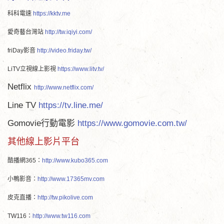
科科電速
https://kktv.me
愛奇藝台灣站
http://tw.iqiyi.com/
friDay影音
http://video.friday.tw/
LiTV立視線上影視
https://www.litv.tv/
Netflix
http://www.netflix.com/
Line TV
https://tv.line.me/
Gomovie行動電影
https://www.gomovie.com.tw/
其他線上影片平台
酷播網365：
http://www.kubo365.com
小鴨影音：
http://www.17365mv.com
皮克直播：
http://tw.pikolive.com
TW116：
http://www.tw116.com