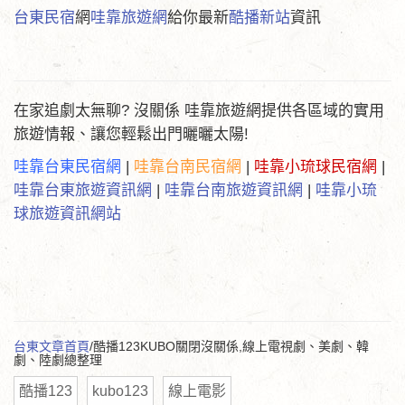
台東民宿
網
哇靠旅遊網
給你最新
酷播新站
資訊
在家追劇太無聊? 沒關係 哇靠旅遊網提供各區域的實用
旅遊情報、讓您輕鬆出門曬曬太陽!
哇靠台東民宿網
|
哇靠台南民宿網
|
哇靠小琉球民宿網
|
哇靠台東旅遊資訊網
|
哇靠台南旅遊資訊網
|
哇靠小琉
球旅遊資訊網站
台東文章首頁
/酷播123KUBO關閉沒關係,線上電視劇、美劇、韓
劇、陸劇總整理
酷播123
kubo123
線上電影