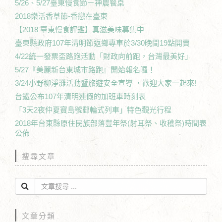
5/26、5/27臺東慢食節－神農餐桌
2018樂活香草節-香戀在臺東
【2018 臺東慢食評鑑】真滋美味募集中
臺東縣政府107年清明節返鄉專車於3/30晚間19點開賣
4/22統一發票盃路跑活動「財政向前跑，台灣最美好」
5/27『美麗新台東城市路跑』開始報名囉！
3/24小野柳淨灘活動暨旅遊安全宣導 ，歡迎大家一起來!
台鐵公布107年清明連假的加班車時刻表
「3天2夜仲夏寶島號郵輪式列車」特色觀光行程
2018年台東縣原住民族部落豐年祭(射耳祭、收穫祭)時間表
公佈
搜尋文章
文章分類