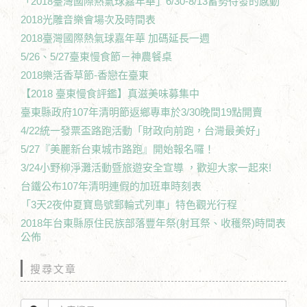
「2018臺灣國際熱氣球嘉年華」6/30-8/13蓄勢待發的感動
2018光雕音樂會場次及時間表
2018臺灣國際熱氣球嘉年華 加碼延長一週
5/26、5/27臺東慢食節－神農餐桌
2018樂活香草節-香戀在臺東
【2018 臺東慢食評鑑】真滋美味募集中
臺東縣政府107年清明節返鄉專車於3/30晚間19點開賣
4/22統一發票盃路跑活動「財政向前跑，台灣最美好」
5/27『美麗新台東城市路跑』開始報名囉！
3/24小野柳淨灘活動暨旅遊安全宣導 ，歡迎大家一起來!
台鐵公布107年清明連假的加班車時刻表
「3天2夜仲夏寶島號郵輪式列車」特色觀光行程
2018年台東縣原住民族部落豐年祭(射耳祭、收穫祭)時間表
公佈
搜尋文章