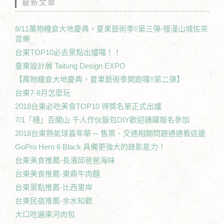
最新文章
8/11萬物糧倉大地慶典，夏果藝術季!!第三彈-慢漫山城佐茶
音樂
台東TOP10必去景點出爐囉！！
臺東設計展 Taitung Design EXPO
【萬物糧倉大地慶典，夏果藝術季開跑囉!!第二彈】
台東7-8月怎麼玩
2018台東必吃美食TOP10 得獎名單正式出爐
7/1「穗」百關山 千人作伙飯包DIY歡迎踴躍報名參加
2018台東熱氣球嘉年華 ─ 售票、交通相關問題通通看這邊
GoPro Hero 6 Black 具備更強大的錄影能力！
台東美食推薦-長濱邱爸爸海味
台東美食推薦-東鼎牛肉麵
台東景點推薦-比西里岸
台東民宿推薦-余水知歡
大口吃遍東河肉包