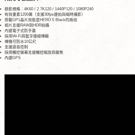
錄影規格：4K60 / 2.7K120 / 1440P120 / 1080P240
有效畫素1200萬（支援30fps連拍與縮時攝影）
搭載GP1晶片效能是HERO 5 Black的兩倍
相片支援RAW與HDR拍攝
內建電子式防手震
採用Wi-Fi與藍牙連線傳輸
裸機可防水10公尺
支援語音控制
採用觸控螢幕支援觸控縮放與變焦
內建GPS