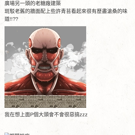
廣場另一頭的老糖廠建築
斑駁老舊的牆面配上些許青苔看起來很有歷盡滄桑的味
道!!??
我在想上面P個大頭會不會很惡搞zzz