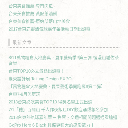
台東美食推薦-卑南肉包
台東美食推薦-黃記蔥油餅
台東美食推薦-原始部落山地美食
2017台東鹿野熱氣球嘉年華活動日期出爐囉
最新文章
8/11萬物糧倉大地慶典，夏果藝術季!!第三彈-慢漫山城佐茶
音樂
台東TOP10必去景點出爐囉！！
臺東設計展 Taitung Design EXPO
【萬物糧倉大地慶典，夏果藝術季開跑囉!!第二彈】
台東7-8月怎麼玩
2018台東必吃美食TOP10 得獎名單正式出爐
7/1「穗」百關山 千人作伙飯包DIY歡迎踴躍報名參加
2018台東熱氣球嘉年華 ─ 售票、交通相關問題通通看這邊
GoPro Hero 6 Black 具備更強大的錄影能力！