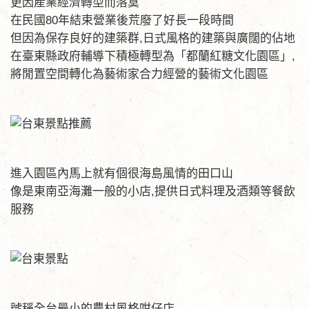
更因產業經濟轉型而落寞
在民國80年結束營業後荒廢了好長一段時間
但因為保存良好的建築群,日式風格的建築與廣闊的佔地
在臺東縣政府輔導下積極轉型為「都蘭紅糖文化園區」,
將閒置空間轉化為藝術家合力經營的藝術文化園區
進入園區內馬上就有個很海島風情的田口山
像是東南亞海灘一般的小店,提供日式料理及酒類等餐飲
服務
號稱全台最小的農村風格咁仔店