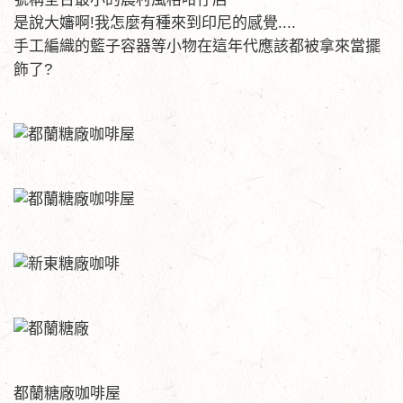
是說大嬸啊!我怎麼有種來到印尼的感覺....
手工編織的籃子容器等小物在這年代應該都被拿來當擺
飾了?
都蘭糖廠咖啡屋