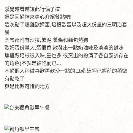
感覺越看越讓此行偏了道
還是回過神來專心介紹餐點吧!
這次點了燻雞歐姆蛋,培根歐蛋以及超大份量的三明治套
餐
套餐都附有沙拉,薯泥,薯條和麵包熱狗
歐姆蛋份量大,蛋很香,散發出一點奶油味及淡淡的鹹味
燻雞跟培根很入味,量也多,很突出的扮演了各自應該存在
的角色(不就是被吃而已...
不過個人稍微喜歡再軟滑一點的口感,這裡已經煎的稍微
有點乾了
算是比較可惜的地方