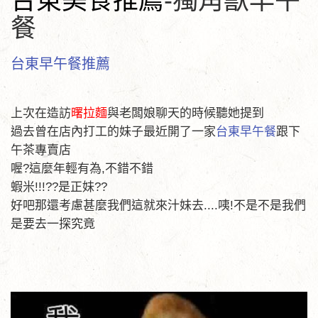
台東美食推薦
-獨角獸早午
餐
台東早午餐推薦
上次在造訪
曙拉麵
與老闆娘聊天的時候聽她提到
過去曾在店內打工的妹子最近開了一家
台東早午餐
跟下
午茶專賣店
喔?這麼年輕有為,不錯不錯
蝦米!!!??是正妹??
好吧那還考慮甚麼我們這就來汁妹去....咦!不是不是我們
是要去一探究竟