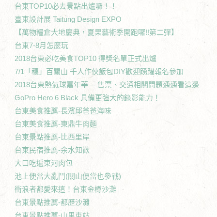
台東TOP10必去景點出爐囉！！
臺東設計展 Taitung Design EXPO
【萬物糧倉大地慶典，夏果藝術季開跑囉!!第二彈】
台東7-8月怎麼玩
2018台東必吃美食TOP10 得獎名單正式出爐
7/1「穗」百關山 千人作伙飯包DIY歡迎踴躍報名參加
2018台東熱氣球嘉年華 ─ 售票、交通相關問題通通看這邊
GoPro Hero 6 Black 具備更強大的錄影能力！
台東美食推薦-長濱邱爸爸海味
台東美食推薦-東鼎牛肉麵
台東景點推薦-比西里岸
台東民宿推薦-余水知歡
大口吃遍東河肉包
池上便當大亂鬥(關山便當也參戰)
衝浪者都愛來這！台東金樽沙灘
台東景點推薦-都歷沙灘
台東景點推薦-山里車站